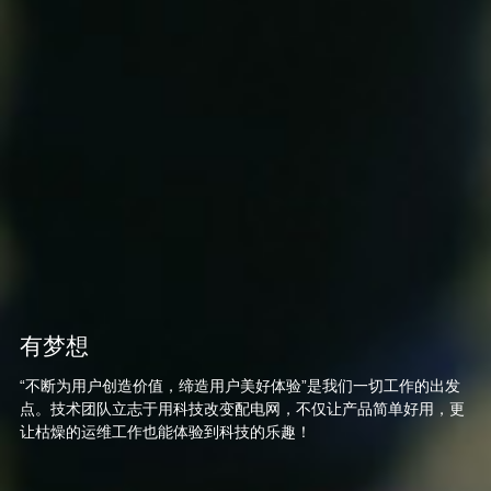
有梦想
有技术
有积累
有服务
“不断为用户创造价值，缔造用户美好体验”是我们一切工作的出发
我们汇聚了一批具有国际视野、年轻、富有朝气的行业技术精英，
传承洛凯股份在制造领域50多年的经验积累，充分发挥技术团队在
RolinkPower™数据中心为您精心打造一个“无人值守、有人值班”的
点。技术团队立志于用科技改变配电网，不仅让产品简单好用，更
全新设计的RolinkPower™从互联互通的产品到边缘计算，从数据
智能电网领域的技术经验与创新能力，结合3E7S管理模式，形成具
数字化运维平台，专家团队7x24小时为我们设备的安全运行保驾护
让枯燥的运维工作也能体验到科技的乐趣！
分析到云端服务，创新无处不在！
有自主特色的现代企业管理制度与经营模式。
航，让您安全用电高枕无忧！